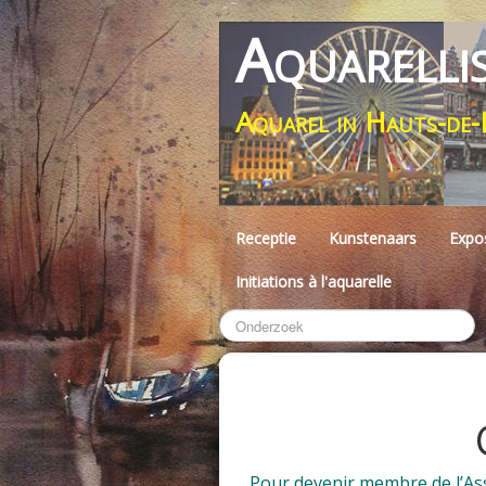
Aquarelli
Aquarel in Hauts-de-
Receptie
Kunstenaars
Expos
Initiations à l'aquarelle
Pour devenir membre de l’Asso