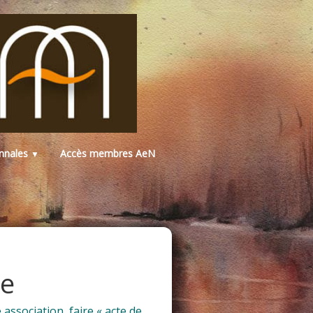
ennales
Accès membres AeN
▼
e
association, faire « acte de