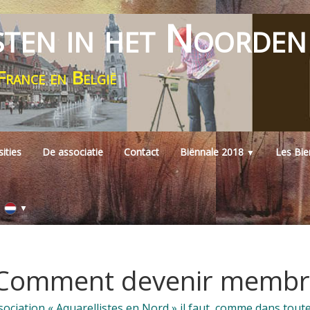
sten in het Noorden
France en België
ities
De associatie
Contact
Biënnale 2018
Les Bi
▼
▼
Comment devenir membr
ciation « Aquarellistes en Nord » il faut, comme dans toute 