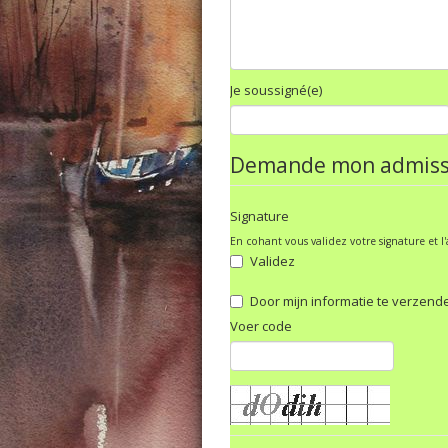
Je soussigné(e)
Demande mon admission
Signature
En cohant vous validez votre signature et l
Validez
Door mijn informatie te verzend
Voer code