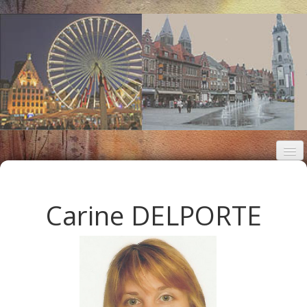
Receptie
Kunstenaars
Carine DELPORTE
Exposities
De associatie
Contact