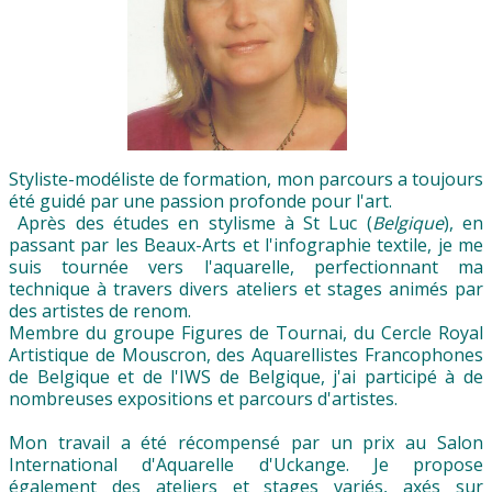
Biënnale 2018
▼
Les Biennales
▼
Accès membres AeN
Initiations à l'aquarelle
Styliste-modéliste de formation, mon parcours a toujours
été guidé par une passion profonde pour l'art.
Après des études en stylisme à St Luc (
Belgique
), en
passant par les Beaux-Arts et l'infographie textile, je me
suis tournée vers l'aquarelle, perfectionnant ma
technique à travers divers ateliers et stages animés par
▼
des artistes de renom.
Membre du groupe Figures de Tournai, du Cercle Royal
Artistique de Mouscron, des Aquarellistes Francophones
de Belgique et de l'IWS de Belgique, j'ai participé à de
nombreuses expositions et parcours d'artistes.
Mon travail a été récompensé par un prix au Salon
International d'Aquarelle d'Uckange. Je propose
également des ateliers et stages variés, axés sur